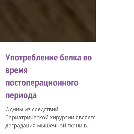
Употребление белка во
время
постоперационного
периода
Одним из следствий
бариатрической хирургии является