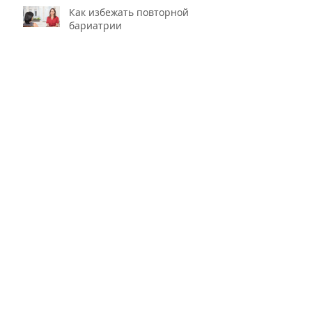
Как избежать повторной
бариатрии
Употребление белка во время
постоперационного периода
Синдром сброса пищи в
кишечник или демпинг-
синдром
100% ответственности - 100%
успеха