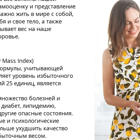
амооценку и представление
важно жить в мире с собой,
я и свое тело, а также
зывает вес на наше
оровье.
 Mass Index)
формулы, учитывающей
еляет уровень избыточного
й 25 единиц, является
множество болезней и
 диабет, липидемию,
другие опасные состояния.
ые и психологические
льше ухудшить качество
быточным весом.