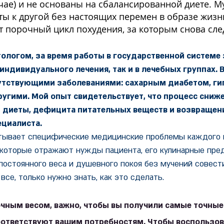
чае) и не основаны на сбалансированной диете.
ты к другой без настоящих перемен в образе жизни
 порочный цикл похудения, за которым снова след
ологом, за время работы в государственной системе
 индивидуального лечения, так и в лечебных группах.
путствующими заболеваниями: сахарным диабетом, ги
угими. Мой опыт свидетельствует, что процесс сниже
 диеты, дефицита питательных веществ и возвраще
ециалиста.
тывает специфические медицинские проблемы каждого 
 которые отражают нужды пациента, его кулинарные пре
остоянного веса и душевного покоя без мучений совест
се, только нужно знать, как это сделать.
очным весом, важно, чтобы вы получили самые точны
оответствуют вашим потребностям. Чтобы воспользо